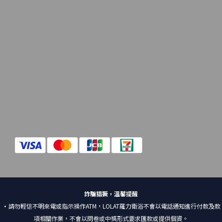
詐騙猖獗，溫馨提醒
•請勿輕信不明來電或指示操作ATM，LOLAT羅力衛浴不會以電話通知進行付款及款
項相關作業，不會以問卷或中獎形式要求匯款或提供個資。