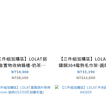
三件組加購區】LOLAT鋁
【三件組加購區】LOLA
金置物收納鏡櫃-奶茶色
鏽鋼304電熱毛巾架-圓
MA502-KG
A4232A-ZZH
NT$4,000
NT$5,390
NT$8,150
NT$11,500