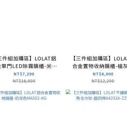
三件組加購區】LOLAT鋁
【三件組加購區】LOLA
金單門LED除霧鏡櫃-米色
合金置物收納鏡櫃-槍
A904-CC(55cm左開)
MA501
NT$7,290
NT$6,000
NT$16,000
NT$12,200