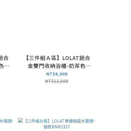
鋁合
【三件組Ａ區】LOLAT鋁合
色
金雙門收納浴櫃-奶茶色
CA008-KG
NT$6,000
NT$12,500