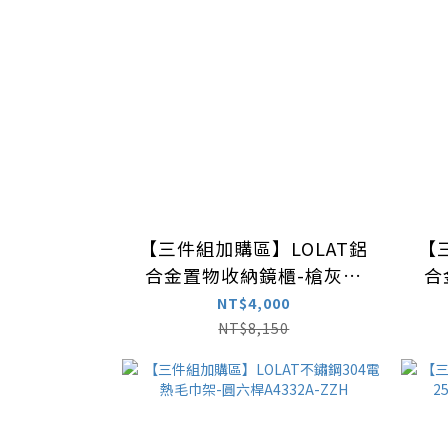
【三件組加購區】LOLAT鋁
【
合金置物收納鏡櫃-槍灰色
合
MA502
NT$4,000
NT$8,150