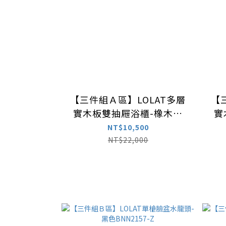
【三件組Ａ區】LOLAT多層
【
實木板雙抽屜浴櫃-橡木色
實
WC206CW010
NT$10,500
NT$22,000