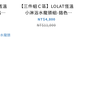
恆溫
【三件組Ｃ區】LOLAT恆溫
鉻色
小淋浴水龍頭組-鉻色
STN2568H
NT$4,800
NT$11,000