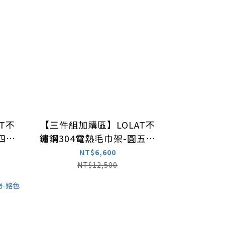
T不
【三件組加購區】LOLAT不
四桿
鏽鋼304電熱毛巾架-圓五桿
A4132A-ZZH
NT$6,600
NT$12,500