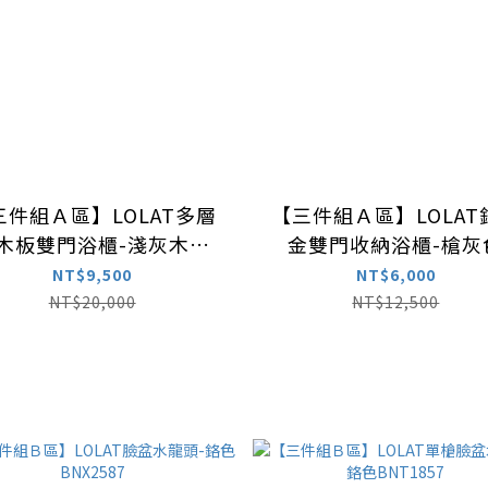
三件組Ａ區】LOLAT多層
【三件組Ａ區】LOLAT
木板雙門浴櫃-淺灰木色
金雙門收納浴櫃-槍灰
WC205CW009
CA008
NT$9,500
NT$6,000
NT$20,000
NT$12,500