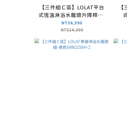
【三件組Ｃ區】LOLAT平台
【
式恆溫淋浴水龍頭升降桿組-
鉻白色STX2592H
NT$6,590
NT$14,300