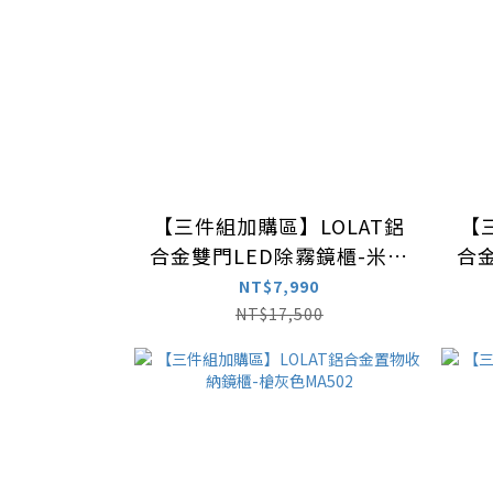
【三件組加購區】LOLAT鋁
【
合金雙門LED除霧鏡櫃-米色
合
MA903-CC(75cm)
M
NT$7,990
NT$17,500