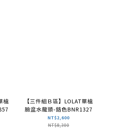
單槍
【三件組Ｂ區】LOLAT單槍
57
臉盆水龍頭-鉻色BNR1327
NT$2,600
NT$8,300