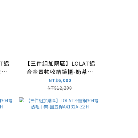
T鋁
【三件組加購區】LOLAT鋁
灰色
合金置物收納鏡櫃-奶茶色
MA501-KG
NT$6,000
NT$12,200