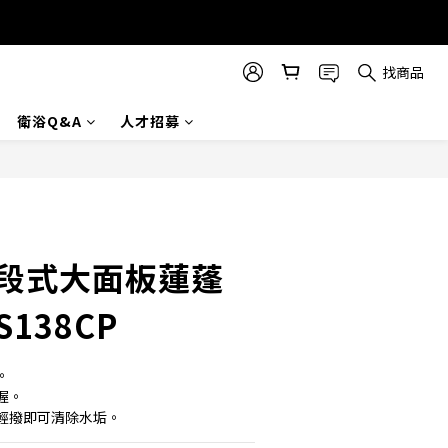
找商品
衛浴Q&A
人才招募
立即購買
單段式大面板蓮蓬
138CP
。
握。
輕撥即可清除水垢。