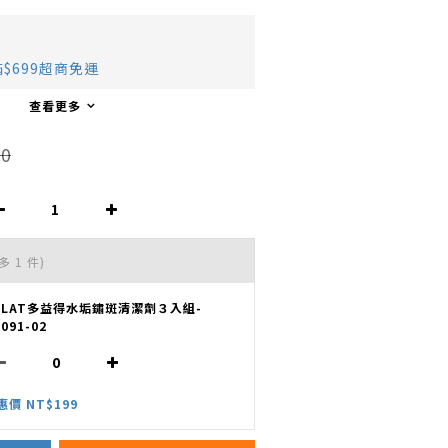
$699超商免運
查看更多
0
多 1 件)
OLAT多益得水垢鏽斑清潔劑３入組-
091-02
惠價 NT$199