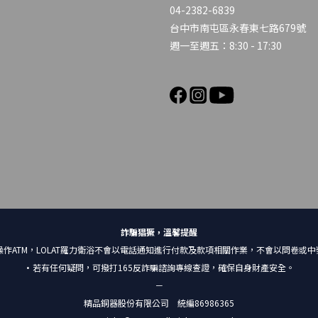
04-2382-6839
台中市南屯區永春東七路679號
週一至週五：8:30 - 17:30
詐騙猖獗，溫馨提醒
作ATM，LOLAT羅力衛浴不會以電話通知進行付款及款項相關作業，不會以問卷或
•若有任何疑問，可撥打165反詐騙諮詢專線查證，確保自身財產安全。
－
精品銅器股份有限公司 統編86986365