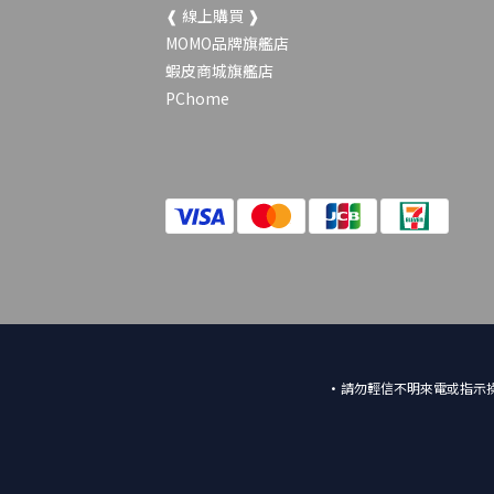
❰ 線上購買 ❱
MOMO品牌旗艦店
蝦皮商城旗艦店
PChome
•請勿輕信不明來電或指示操