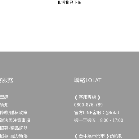
此活動已下架
客服務
聯絡LOLAT
型錄
❰ 客服專線 ❱
須知
0800-876-789
條款/隱私政策
官方LINE客服：
@lolat
辦法與注意事項
週一至週五：8:00 - 17:00
招募-精品銅器
招募-羅力衛浴
❰ 台中展示門市 ❱預約制