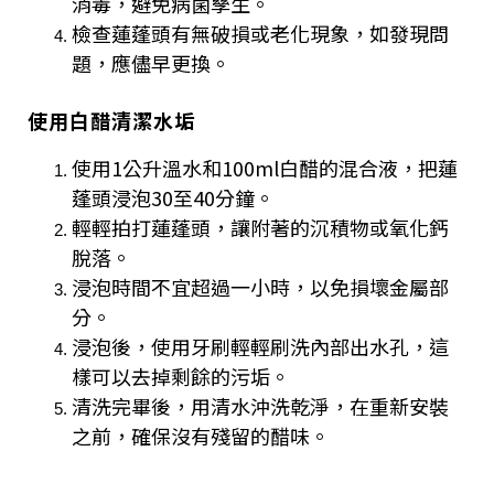
消毒，避免病菌孳生。
檢查蓮蓬頭有無破損或老化現象，如發現問
題，應儘早更換。
使用白醋清潔水垢
使用1公升溫水和100ml白醋的混合液，把蓮
蓬頭浸泡30至40分鐘。
輕輕拍打蓮蓬頭，讓附著的沉積物或氧化鈣
脫落。
浸泡時間不宜超過一小時，以免損壞金屬部
分。
浸泡後，使用牙刷輕輕刷洗內部出水孔，這
樣可以去掉剩餘的污垢。
清洗完畢後，用清水沖洗乾淨，在重新安裝
之前，確保沒有殘留的醋味。