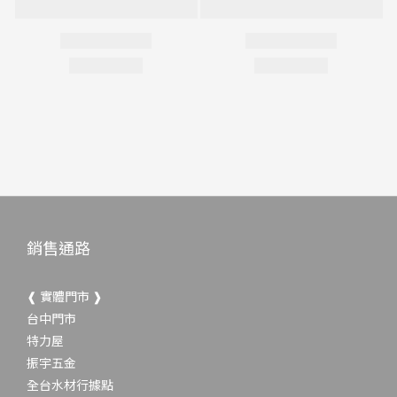
銷售通路
❰ 實體門市 ❱
台中門市
特力屋
振宇五金
全台水材行據點