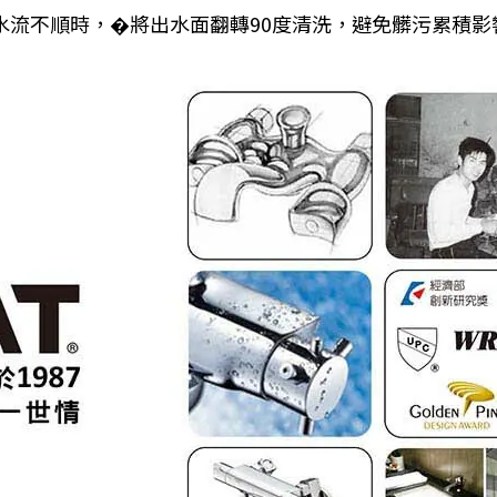
水流不順時，�將出水面翻轉90度清洗，避免髒污累積影