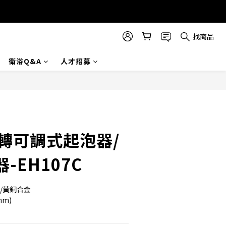
找商品
衛浴Q&A
人才招募
立即購買
翻轉可調式起泡器/
-EH107C
脂/黃銅合金
mm)