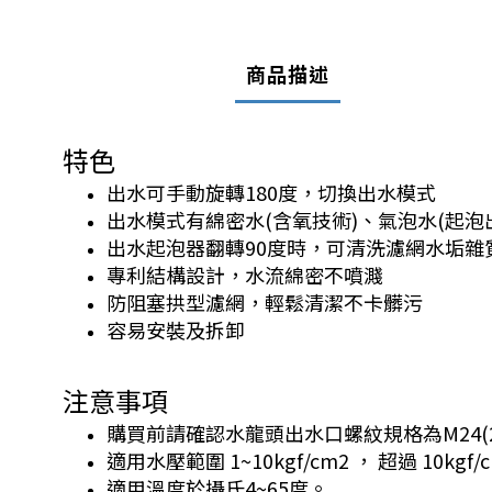
商品描述
特色
出水可手動旋轉180度，切換出水模式
出水模式有綿密水(含氧技術)、氣泡水(起泡
出水起泡器翻轉90度時，可清洗濾網水垢雜
專利結構設計，水流綿密不噴濺
防阻塞拱型濾網，輕鬆清潔不卡髒污
容易安裝及拆卸
注意事項
購買前請確認水龍頭出水口螺紋規格為M24(
適用水壓範圍 1~10kgf/cm2 ， 超過 10k
適用溫度於攝氏4~65度。