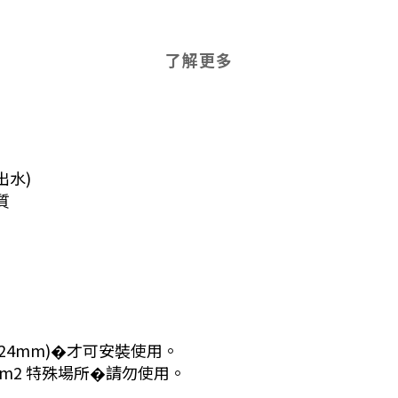
了解更多
出水)
質
24mm)�才可安裝使用。
gf/cm2 特殊場所�請勿使用。