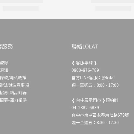
客服務
聯絡LOLAT
型錄
❰ 客服專線 ❱
須知
0800-876-789
條款/隱私政策
官方LINE客服：
@lolat
辦法與注意事項
週一至週五：8:00 - 17:00
招募-精品銅器
招募-羅力衛浴
❰ 台中展示門市 ❱預約制
04-2382-6839
台中市南屯區永春東七路679號
週一至週五：8:30 - 17:30