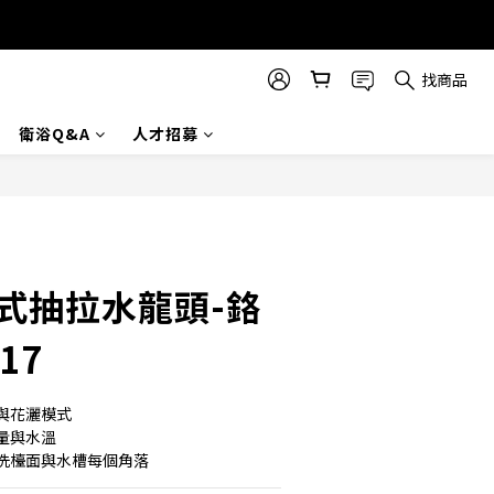
找商品
衛浴Q&A
人才招募
立即購買
立式抽拉水龍頭-鉻
17
與花灑模式
量與水溫
洗檯面與水槽每個角落