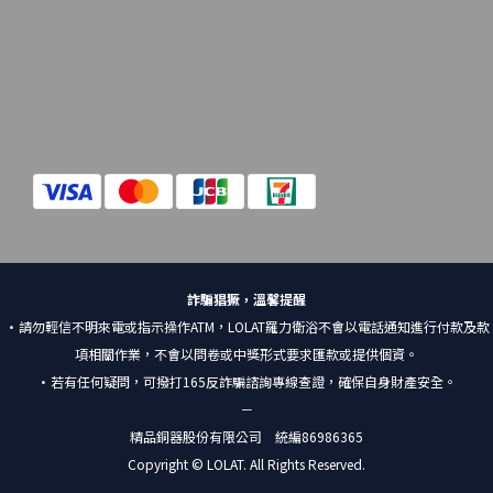
詐騙猖獗，溫馨提醒
•請勿輕信不明來電或指示操作ATM，LOLAT羅力衛浴不會以電話通知進行付款及款
項相關作業，不會以問卷或中獎形式要求匯款或提供個資。
•若有任何疑問，可撥打165反詐騙諮詢專線查證，確保自身財產安全。
－
精品銅器股份有限公司 統編86986365
Copyright © LOLAT. All Rights Reserved.