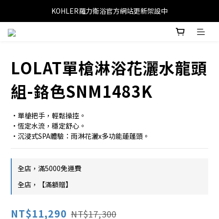
KOHLER羅力衛浴官方網站更新架設中
LOLAT單槍淋浴花灑水龍頭
組-鉻色SNM1483K
•單槍把手，輕鬆操控。
•恆定水流，穩定舒心。
•沉浸式SPA體驗：雨淋花灑x多功能蓮蓬頭。
全店，滿5000免運費
全店，【滿額贈】
NT$11,290
NT$17,300