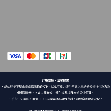
詐騙猖獗，溫馨提醒
•請勿輕信不明來電或指示操作ATM，LOLAT羅力衛浴不會以電話通知進行付款及款
項相關作業，不會以問卷或中獎形式要求匯款或提供個資。
•若有任何疑問，可撥打165反詐騙諮詢專線查證，確保自身財產安全。
－