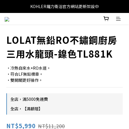
KOHLER羅力衛浴官方網站更新架設中
LOLAT無鉛RO不鏽鋼廚房
三用水龍頭-鎳色TL881K
•冷熱自來水+RO水道。
•符合LF無鉛標章。
•雙開關更好操作。
全店，滿5000免運費
全店，【滿額贈】
NT$5,990
NT$11,200