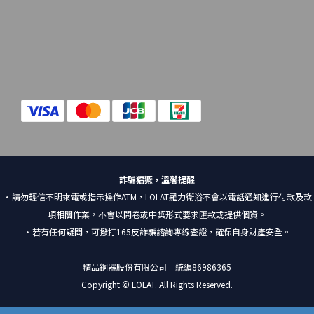
詐騙猖獗，溫馨提醒
•請勿輕信不明來電或指示操作ATM，LOLAT羅力衛浴不會以電話通知進行付款及款
項相關作業，不會以問卷或中獎形式要求匯款或提供個資。
•若有任何疑問，可撥打165反詐騙諮詢專線查證，確保自身財產安全。
－
精品銅器股份有限公司 統編86986365
Copyright © LOLAT. All Rights Reserved.