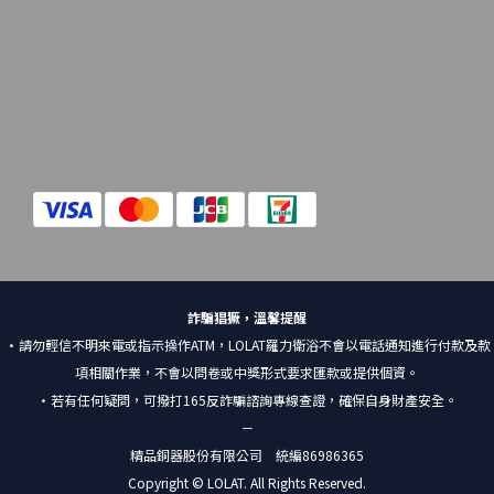
詐騙猖獗，溫馨提醒
•請勿輕信不明來電或指示操作ATM，LOLAT羅力衛浴不會以電話通知進行付款及款
項相關作業，不會以問卷或中獎形式要求匯款或提供個資。
•若有任何疑問，可撥打165反詐騙諮詢專線查證，確保自身財產安全。
－
精品銅器股份有限公司 統編86986365
Copyright © LOLAT. All Rights Reserved.