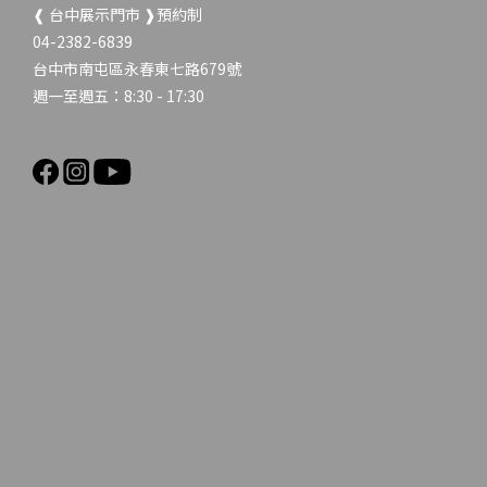
❰ 台中展示門市 ❱預約制
04-2382-6839
台中市南屯區永春東七路679號
週一至週五：8:30 - 17:30