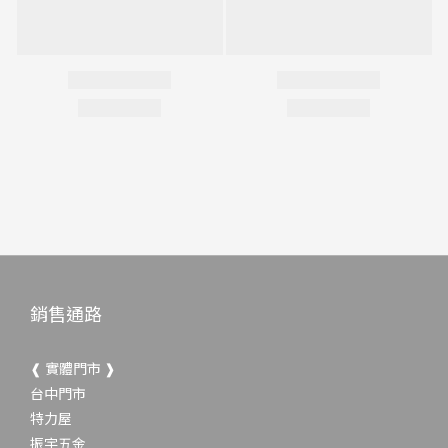
銷售通路
❰ 實體門市 ❱
台中門市
特力屋
振宇五金