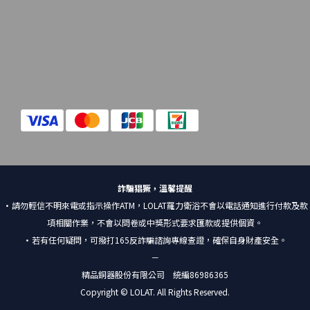
詐騙猖獗，溫馨提醒
•請勿輕信不明來電或指示操作ATM，LOLAT羅力衛浴不會以電話通知進行付款及款
項相關作業，不會以問卷或中獎形式要求匯款或提供個資。
•若有任何疑問，可撥打165反詐騙諮詢專線查證，確保自身財產安全。
－
精品銅器股份有限公司 統編86986365
Copyright © LOLAT. All Rights Reserved.