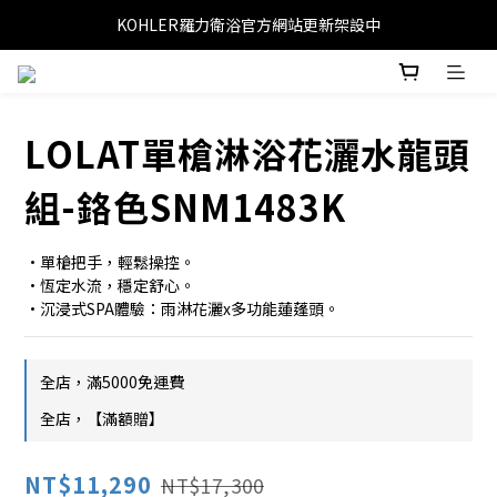
KOHLER羅力衛浴官方網站更新架設中
LOLAT單槍淋浴花灑水龍頭
組-鉻色SNM1483K
•單槍把手，輕鬆操控。
•恆定水流，穩定舒心。
•沉浸式SPA體驗：雨淋花灑x多功能蓮蓬頭。
全店，滿5000免運費
全店，【滿額贈】
NT$11,290
NT$17,300