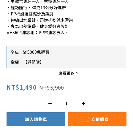
•主體含濾芯一入，替換濾芯一入
•輕巧隨行，80克13公分好攜帶
•PP棉能過濾泥沙及鐵屑
•伸縮出水設計，迅速排乾減少污染
•專為出差旅遊、健身愛好者設計
⭐HS604濾芯組：PP棉濾芯五入。
全店，滿5000免運費
全店，【滿額贈】
查看更多
NT$1,490
NT$3,900
加入購物車
立即購買