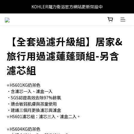
KOHLER羅力衛浴官方網站更新架設中
【全套過濾升級組】居家&
旅行用過濾蓮蓬頭組-另含
濾芯組
⭐HS601KG奶茶色
•含濾芯一入、濾盒一入
•SGS認證高效去除97%餘氯
•適合敏弱肌膚與孩童使用
•建議三個月更換濾芯與濾盒
⭐HS601濾芯組：濾芯三入、濾盒二入。
⭐HS604KG奶茶色