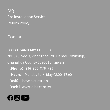
FAQ
Pro Installation Service
Return Policy
Contact
LO LAT SANITARY CO., LTD.
No. 375, Sec. 3, Zhangcao Rd., Hemei Township,
Changhua County 508001 , Taiwan
【
Phone
】886-800-876-789
【
Hours
】Monday to Friday 08:00-17:00
【
Ask
】
I have a question....
【
Web
】www.lolat.com.tw