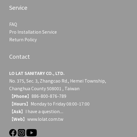
Service
FAQ
Pro Installation Service
Return Policy
Contact
LO LAT SANITARY CO., LTD.
No. 375, Sec. 3, Zhangcao Rd., Hemei Township,
Changhua County 508001 , Taiwan
【
Phone
】886-800-876-789
【
Hours
】Monday to Friday 08:00-17:00
【
Ask
】
I have a question....
【
Web
】www.lolat.com.tw