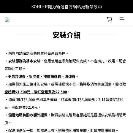
KOHLER羅力衛浴官方網站更新架設中
──── 安裝介紹 ────
•購買前請確認安裝位置符合產品條件。
•
安裝服務為基本安裝
，僅限使用產品內附配件完成，不含鑽孔、改電、配管
等額外工程。
•
不包含運費、拆除費、樓層搬運費、清運費
。
•如需額外施工後才能安裝，或現場環境不符、臨時取消等業主因素，需收取
空趟費$1,500元；浴缸空趟費為$2,500
。
•消費滿NT$5,000 元即享免運費，訂單未滿NT$5,000元：7-11
運費NT$70
元、宅配運費$210元。
•
偏遠地區將酌收額外運費
，購買前請先聯繫客服確認是否提供安裝及相關費
用。
•配送僅送至一樓，如需送上樓，則會依照購買量體，計價樓層搬運費。