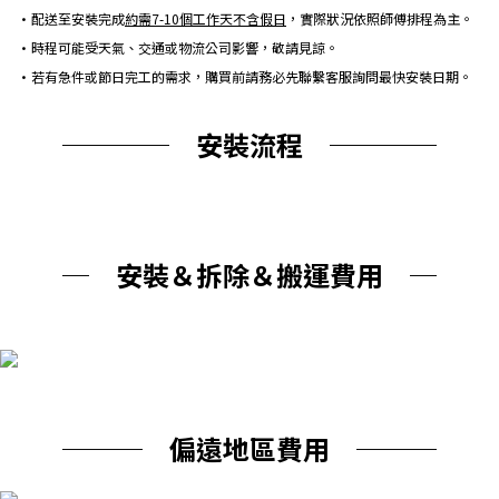
•配送至安裝完成
約需7-10個工作天不含假日
，實際狀況依照師傅排程為主。
•時程可能受天氣、交通或物流公司影響，敬請見諒。
•若有急件或節日完工的需求，購買前請務必先聯繫客服詢問最快安裝日期。
──── 安裝流程 ────
─ 安裝＆拆除＆搬運費用 ─
─── 偏遠地區費用 ───