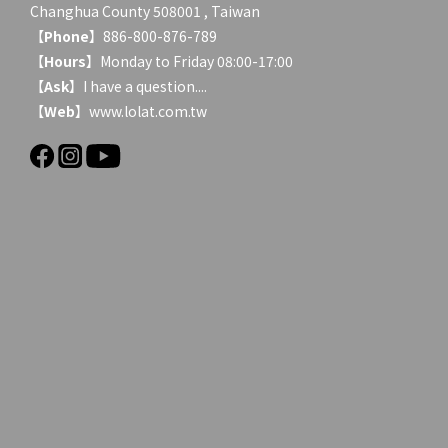
Changhua County 508001 , Taiwan
【
Phone
】886-800-876-789
【
Hours
】Monday to Friday 08:00-17:00
【
Ask
】
I have a question....
【
Web
】www.lolat.com.tw