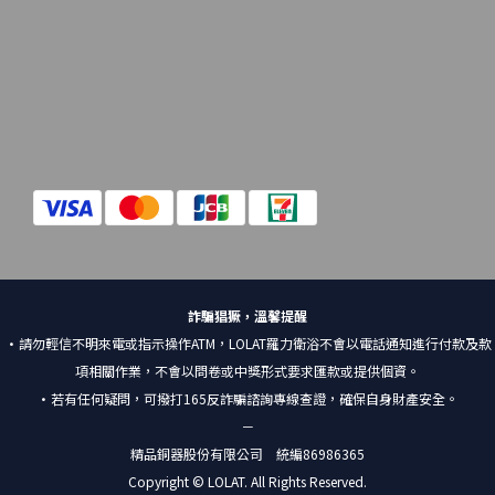
詐騙猖獗，溫馨提醒
•請勿輕信不明來電或指示操作ATM，LOLAT羅力衛浴不會以電話通知進行付款及款
項相關作業，不會以問卷或中獎形式要求匯款或提供個資。
•若有任何疑問，可撥打165反詐騙諮詢專線查證，確保自身財產安全。
－
精品銅器股份有限公司 統編86986365
Copyright © LOLAT. All Rights Reserved.