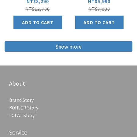
KRP2268LF
KWN1259LF
NT$8,290
NT$5,990
NT$12,700
NT$7,000
ADD TO CART
ADD TO CART
Show more
About
Brand Story
KOHLER Story
LOLAT Story
Service