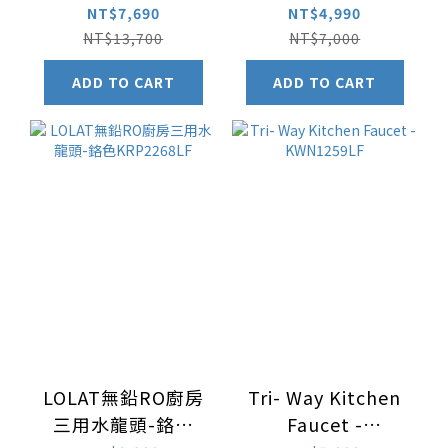
KRP2258LF
K1609-LF
NT$7,690
NT$4,990
NT$13,700
NT$7,000
ADD TO CART
ADD TO CART
LOLAT無鉛RO廚房
Tri- Way Kitchen
三用水龍頭-鉻色
Faucet -