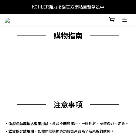
KOHLER羅力衛浴官方網站更新架設中
──── 購物指南 ────
──── 注意事項 ────
•
衛浴產品屬個人衛生用品
，產品不開放試用，一經拆封、安裝後恕不退貨。
•
鑑賞期非試用期
，如需辦理退換貨請確認產品為全新未拆封狀態。