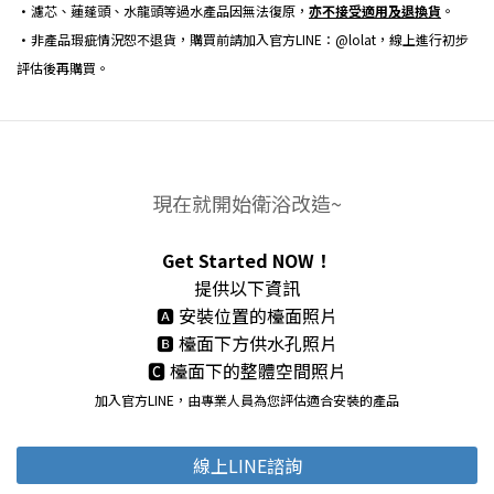
•濾芯、蓮蓬頭、水龍頭等過水產品因無法復原，
亦不接受適用及退換貨
。
•非產品瑕疵情況恕不退貨，購買前請加入官方LINE：@lolat，線上進行初步
評估後再購買。
現在就開始衛浴改造~
Get Started NOW！
提供以下資訊
🅰 安裝位置的檯面照片
🅱 檯面下方供水孔照片
🅲 檯面下的整體空間照片
加入官方LINE，由專業人員為您評估適合安裝的產品
線上LINE諮詢