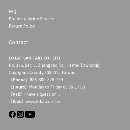
FAQ
Pro Installation Service
Return Policy
Contact
LO LAT SANITARY CO., LTD.
No. 375, Sec. 3, Zhangcao Rd., Hemei Township,
Changhua County 508001 , Taiwan
【
Phone
】886-800-876-789
【
Hours
】Monday to Friday 08:00-17:00
【
Ask
】
I have a question....
【
Web
】www.lolat.com.tw