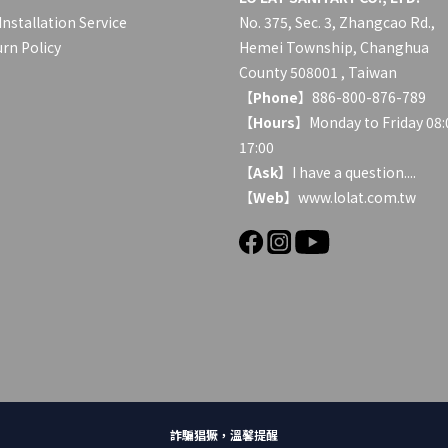
Installation Service
No. 375, Sec. 3, Zhangcao Rd.,
rn Policy
Hemei Township, Changhua
County 508001 , Taiwan
【
Phone
】886-800-876-789
【
Hours
】Monday to Friday 08:
17:00
【
Ask
】
I have a question....
【
Web
】www.lolat.com.tw
詐騙猖獗，溫馨提醒