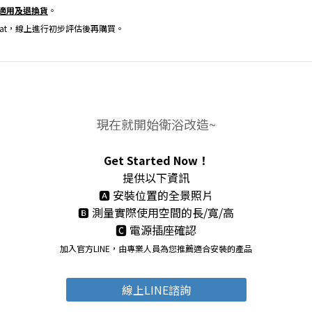
適用及退換貨
。
lat，線上進行初步評估後再購買。
現在就開始衛浴改造~
Get Started Now！
提供以下資訊
🅰 安裝位置的全景照片
🅱 測量實際使用空間的長/寬/高
🅲 電源插座確認
加入官方LINE，由專業人員為您推薦適合安裝的產品
線上LINE諮詢