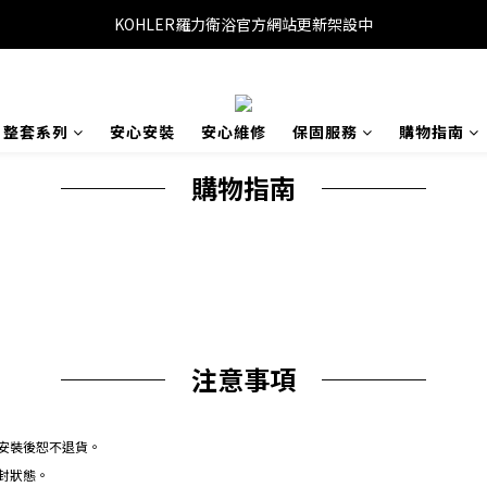
KOHLER羅力衛浴官方網站更新架設中
整套系列
安心安裝
安心維修
保固服務
購物指南
──── 購物指南 ────
──── 注意事項 ────
安裝後恕不退貨。
封狀態。