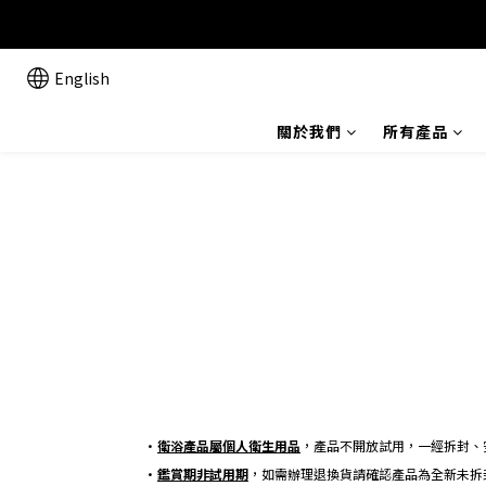
English
關於我們
所有產品
•
衛浴產品屬個人衛生用品
，產品不開放試用，一經拆封、
•
鑑賞期非試用期
，如需辦理退換貨請確認產品為全新未拆