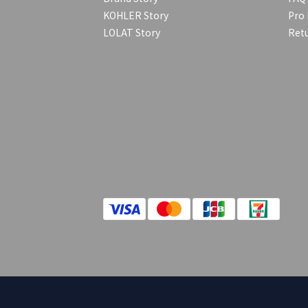
KOHLER Story
Pro 
LOLAT Story
Retu