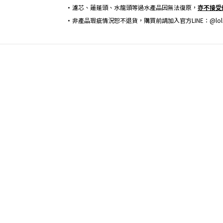
•濾芯、蓮蓬頭、水龍頭等過水產品因無法復原，
亦不接受
•非產品瑕疵情況恕不退貨，購買前請加入官方LINE：@lo