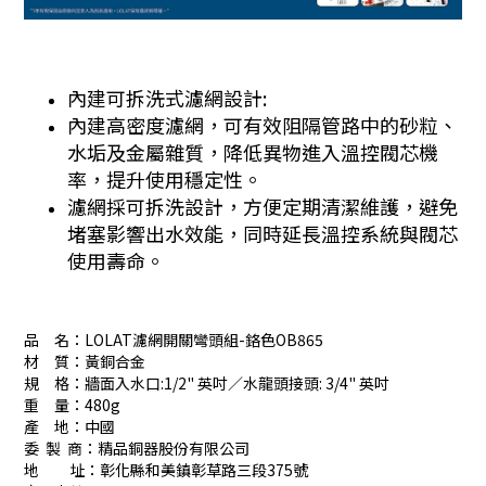
內建可拆洗式濾網設計:
內建高密度濾網，可有效阻隔管路中的砂粒、
水垢及金屬雜質，降低異物進入溫控閥芯機
率，提升使用穩定性。
濾網採可拆洗設計，方便定期清潔維護，避免
堵塞影響出水效能，同時延長溫控系統與閥芯
使用壽命。
品 名：LOLAT濾網開關彎頭組-鉻色OB865
材 質：黃銅合金
規 格：牆面入水口:1/2" 英吋／水龍頭接頭: 3/4" 英吋
重 量：480g
產 地：中國
委 製 商：精品銅器股份有限公司
地 址：彰化縣和美鎮彰草路三段375號