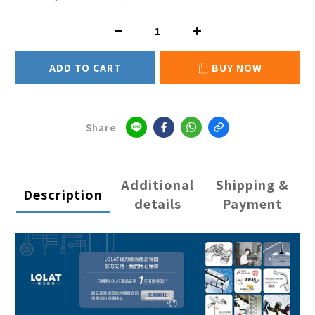
ADD TO CART
BUY NOW
Share
Additional
Shipping &
Description
details
Payment