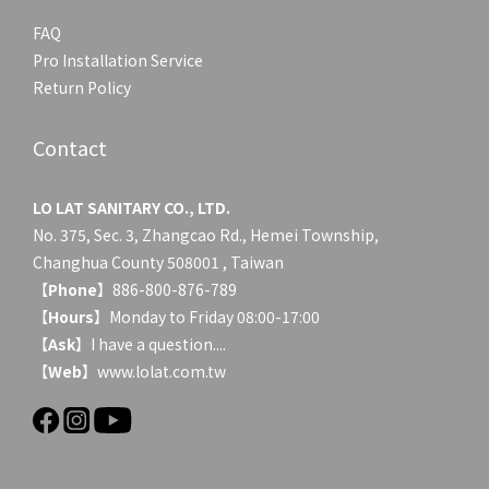
FAQ
Pro Installation Service
Return Policy
Contact
LO LAT SANITARY CO., LTD.
No. 375, Sec. 3, Zhangcao Rd., Hemei Township,
Changhua County 508001 , Taiwan
【
Phone
】886-800-876-789
【
Hours
】Monday to Friday 08:00-17:00
【
Ask
】
I have a question....
【
Web
】www.lolat.com.tw