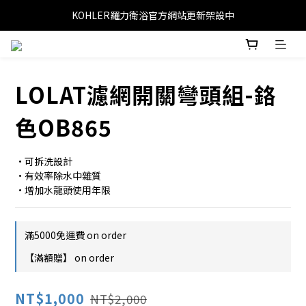
KOHLER羅力衛浴官方網站更新架設中
LOLAT濾網開關彎頭組-鉻
色OB865
•可拆洗設計
•有效率除水中雜質
•增加水龍頭使用年限
滿5000免運費 on order
【滿額贈】 on order
NT$1,000
NT$2,000