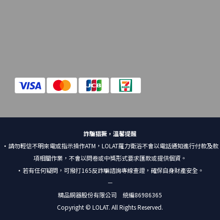
詐騙猖獗，溫馨提醒
•請勿輕信不明來電或指示操作ATM，LOLAT羅力衛浴不會以電話通知進行付款及款
項相關作業，不會以問卷或中獎形式要求匯款或提供個資。
•若有任何疑問，可撥打165反詐騙諮詢專線查證，確保自身財產安全。
－
精品銅器股份有限公司 統編86986365
Copyright © LOLAT. All Rights Reserved.