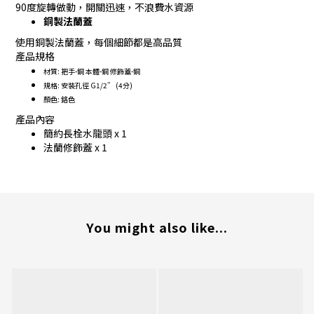
90度旋轉做動，開關迅速，不浪費水資源
銅製法蘭蓋
使用銅製法蘭蓋，每個細節都是高品質
產品規格
材質: 把手-銅 本體-銅 修飾蓋-銅
規格: 安裝孔徑 G1/2” (4分)
顏色: 鉻色
產品內容
簡約長栓水龍頭 x 1
法蘭修飾蓋 x 1
You might also like...