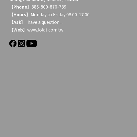
【
Phone
】886-800-876-789
【
Hours
】Monday to Friday 08:00-17:00
【
Ask
】
I have a question....
【
Web
】www.lolat.com.tw