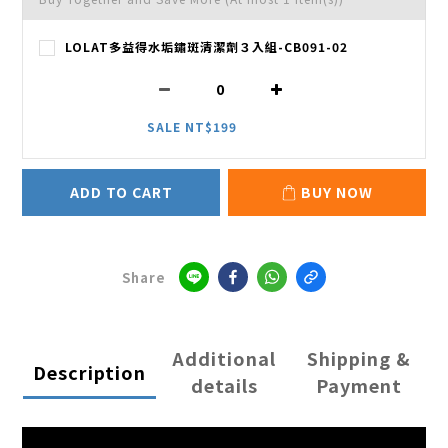
LOLAT多益得水垢鏽斑清潔劑３入組-CB091-02
SALE NT$199
ADD TO CART
BUY NOW
Share
Additional
Shipping &
Description
details
Payment