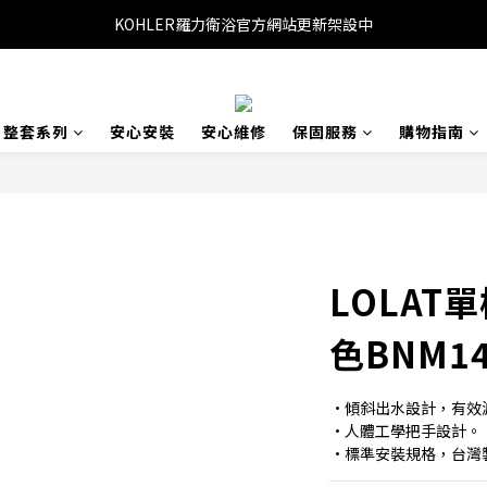
KOHLER羅力衛浴官方網站更新架設中
整套系列
安心安裝
安心維修
保固服務
購物指南
LOLAT
色BNM14
•傾斜出水設計，有效
•人體工學把手設計。
•標準安裝規格，台灣