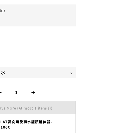
der
Save More
(At most 1 item(s))
OLAT萬向可旋轉水龍頭延伸器-
L106C