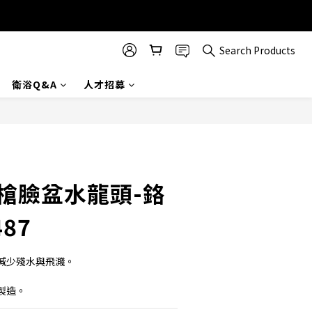
Search Products
衛浴Q&A
人才招募
BUY NOW
單槍臉盆水龍頭-鉻
87
減少殘水與飛濺。
製造。