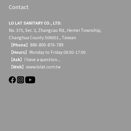
Contact
LO LAT SANITARY CO., LTD.
No. 375, Sec. 3, Zhangcao Rd., Hemei Township,
Changhua County 508001 , Taiwan
【
Phone
】886-800-876-789
【
Hours
】Monday to Friday 08:00-17:00
【
Ask
】
I have a question....
【
Web
】www.lolat.com.tw