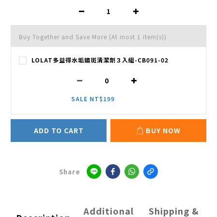
Buy Together and Save More
(At most 1 item(s))
LOLAT多益得水垢鏽斑清潔劑３入組-CB091-02
SALE NT$199
ADD TO CART
BUY NOW
Share
Additional
Shipping &