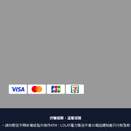
詐騙猖獗，溫馨提醒
•請勿輕信不明來電或指示操作ATM，LOLAT羅力衛浴不會以電話通知進行付款及款