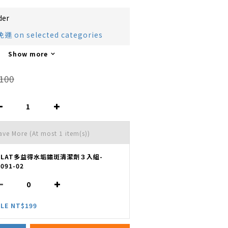
der
on selected categories
Show more
100
Save More
(At most 1 item(s))
OLAT多益得水垢鏽斑清潔劑３入組-
091-02
LE NT$199