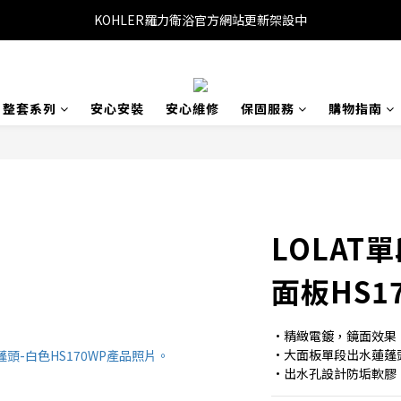
KOHLER羅力衛浴官方網站更新架設中
整套系列
安心安裝
安心維修
保固服務
購物指南
LOLAT
面板HS1
•精緻電鍍，鏡面效果
•大面板單段出水蓮蓬
•出水孔設計防垢軟膠