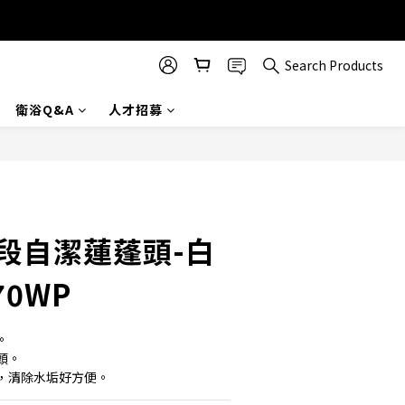
Search Products
衛浴Q&A
人才招募
BUY NOW
單段自潔蓮蓬頭-白
70WP
。
頭。
，清除水垢好方便。