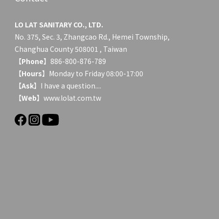
LO LAT SANITARY CO., LTD.
No. 375, Sec. 3, Zhangcao Rd., Hemei Township,
Changhua County 508001 , Taiwan
【
Phone
】886-800-876-789
【
Hours
】Monday to Friday 08:00-17:00
【
Ask
】
I have a question....
【
Web
】www.lolat.com.tw