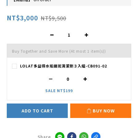
NT$3,000
NT$9,500
Buy Together and Save More
(At most 1 item(s))
LOLAT多益得水垢鏽斑清潔劑３入組-CB091-02
SALE NT$199
ADD TO CART
BUY NOW
Share