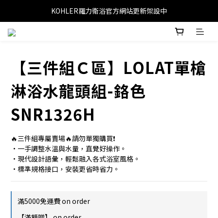
KOHLER羅力衛浴官方網站更新架設中
【三件組Ｃ區】LOLAT單槍
淋浴水龍頭組-鉻色
SNR1326H
🔥三件組專屬賣場🔥請勿單獨購買❗
•一手調整水溫與水量，直覺好操作。
•現代設計語彙，輕鬆融入各式浴室風格。
•標準規格接口，安裝更省時省力。
滿5000免運費 on order
【滿額贈】 on order