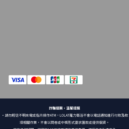
詐騙猖獗，溫馨提醒
•請勿輕信不明來電或指示操作ATM，LOLAT羅力衛浴不會以電話通知進行付款及款
項相關作業，不會以問卷或中獎形式要求匯款或提供個資。