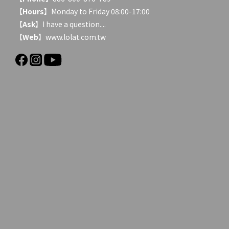
【
Hours
】Monday to Friday 08:00-17:00
【
Ask
】
I have a question....
【
Web
】www.lolat.com.tw