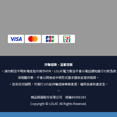
詐騙猖獗，溫馨提醒
•請勿輕信不明來電或指示操作ATM，LOLAT羅力衛浴不會以電話通知進行付款及款
項相關作業，不會以問卷或中獎形式要求匯款或提供個資。
•若有任何疑問，可撥打165反詐騙諮詢專線查證，確保自身財產安全。
－
精品銅器股份有限公司 統編86986365
Copyright © LOLAT. All Rights Reserved.