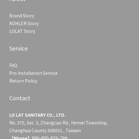
Brand Story
KOHLER Story
LOLAT Story
Service
FAQ
Pro Installation Service
Return Policy
Contact
LO LAT SANITARY CO., LTD.
No. 375, Sec. 3, Zhangcao Rd., Hemei Township,
Changhua County 508001 , Taiwan
【
Phone
】886-800-876-789