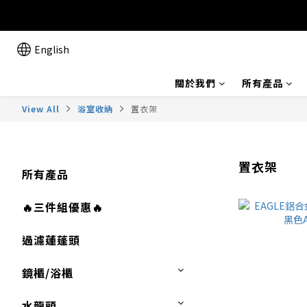
English
關於我們
所有產品
View All
浴室收納
置衣架
置衣架
所有產品
🔥三件組優惠🔥
過濾蓮蓬頭
鏡櫃/浴櫃
水龍頭