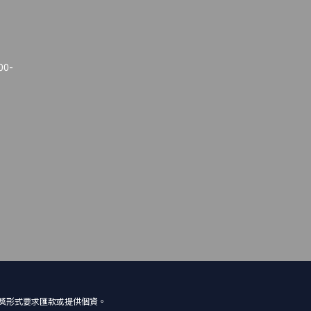
00-
中獎形式要求匯款或提供個資。