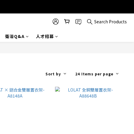
Search Products
衛浴Q&A
人才招募
Sort by
24 Items per page