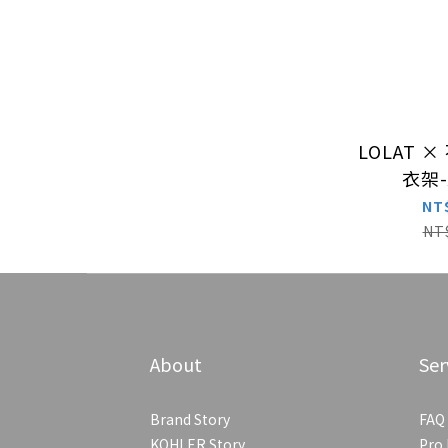
LOLAT 
衣架-
NT
NT
About
Ser
Brand Story
FAQ
KOHLER Story
Pro 