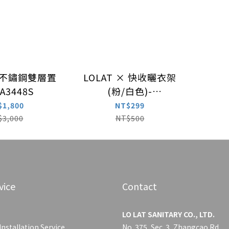
× 不鏽鋼雙層置
LOLAT × 快收曬衣架
A3448S
(粉/白色)-
A9137PP/A9137WP
$1,800
NT$299
$3,000
NT$500
vice
Contact
LO LAT SANITARY CO., LTD.
Installation Service
No. 375, Sec. 3, Zhangcao Rd.,