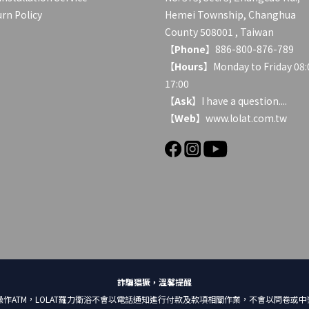
rn Policy
Hemei Township, Changhua
County 508001 , Taiwan
【
Phone
】886-800-876-789
【
Hours
】Monday to Friday 08:
17:00
【
Ask
】
I have a question....
【
Web
】www.lolat.com.tw
詐騙猖獗，溫馨提醒
作ATM，LOLAT羅力衛浴不會以電話通知進行付款及款項相關作業，不會以問卷或